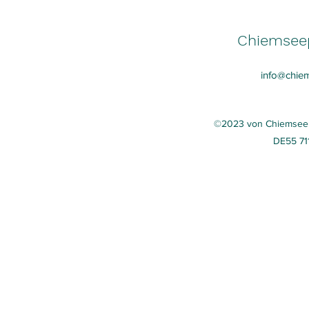
Chiemseep
info@chie
©2023 von Chiemseepas
DE55 71